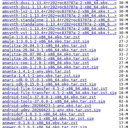
amsynth-dssi-1.13.4+r202+gc83787a-2-x86_64.pkg...>
amsynth-dssi-1.13.4+r202+gc83787a-2-x86_64.pkg...>
amsynth-lv2-1.13.4+r202+gc83787a-2-x86_64.pkg.t..>
amsynth-lv2-1.13.4+r202+gc83787a-2-x86_64.pkg.t..>
amsynth-standalone-1.13.4+r202+gc83787a-2-x86_6..>
amsynth-standalone-1.13.4+r202+gc83787a-2-x86_6..>
amsynth-vst-1.13.4+r202+gc83787a-2-x86_64.pkg.t..>
amsynth-vst-1.13.4+r202+gc83787a-2-x86_64.pkg.t..>
amule-1:3.0.1-2-x86_64.pkg.tar.zst
amule-1:3.0.1-2-x86_64.pkg.tar.zst.sig
analitza-26.04.3-1-x86_64.pkg.tar.zst
analitza-26.04.3-1-x86_64.pkg.tar.zst.sig
analitza-26.07.90-1-x86_64.pkg.tar.zst
analitza-26.07.90-1-x86_64.pkg.tar.zst.sig
ananicy-cpp-1.2.0-1-x86_64.pkg.tar.zst
ananicy-cpp-1.2.0-1-x86_64.pkg.tar.zst.sig
ananta-1.4.1-1-any.pkg.tar.zst
ananta-1.4.1-1-any.pkg.tar.zst.sig
anari-sdk-0.15.0-1-x86_64.pkg.tar.zst
anari-sdk-0.15.0-1-x86_64.pkg.tar.zst.sig
android-file-transfer-4.5-2-x86_64.pkg.tar.zst
android-file-transfer-4.5-2-x86_64.pkg.tar.zst.sig
android-tools-37.0.0-1-x86_64.pkg.tar.zst
android-tools-37.0.0-1-x86_64.pkg.tar.zst.sig
android-udev-20260423-1-any.pkg.tar.zst
android-udev-20260423-1-any.pkg.tar.zst.sig
androidqf-1.8.3-1-x86_64.pkg.tar.zst
androidqf-1.8.3-1-x86_64.pkg.tar.zst.sig
anewer-0.1.6-3-x86_64.pkg.tar.zst
anewer-0.1.6-3-x86_64.pkg.tar.zst.sig