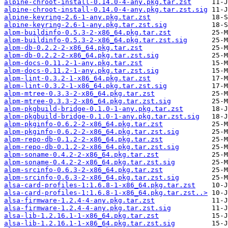
alpine-chroot-install-0.14.0-4-any.pkg.tar.zst
alpine-chroot-install-0.14.0-4-any.pkg.tar.zst.sig
alpine-keyring-2.6-1-any.pkg.tar.zst
alpine-keyring-2.6-1-any.pkg.tar.zst.sig
alpm-buildinfo-0.5.3-2-x86_64.pkg.tar.zst
alpm-buildinfo-0.5.3-2-x86_64.pkg.tar.zst.sig
alpm-db-0.2.2-2-x86_64.pkg.tar.zst
alpm-db-0.2.2-2-x86_64.pkg.tar.zst.sig
alpm-docs-0.11.2-1-any.pkg.tar.zst
alpm-docs-0.11.2-1-any.pkg.tar.zst.sig
alpm-lint-0.3.2-1-x86_64.pkg.tar.zst
alpm-lint-0.3.2-1-x86_64.pkg.tar.zst.sig
alpm-mtree-0.3.3-2-x86_64.pkg.tar.zst
alpm-mtree-0.3.3-2-x86_64.pkg.tar.zst.sig
alpm-pkgbuild-bridge-0.1.0-1-any.pkg.tar.zst
alpm-pkgbuild-bridge-0.1.0-1-any.pkg.tar.zst.sig
alpm-pkginfo-0.6.2-2-x86_64.pkg.tar.zst
alpm-pkginfo-0.6.2-2-x86_64.pkg.tar.zst.sig
alpm-repo-db-0.1.2-2-x86_64.pkg.tar.zst
alpm-repo-db-0.1.2-2-x86_64.pkg.tar.zst.sig
alpm-soname-0.4.2-2-x86_64.pkg.tar.zst
alpm-soname-0.4.2-2-x86_64.pkg.tar.zst.sig
alpm-srcinfo-0.6.3-2-x86_64.pkg.tar.zst
alpm-srcinfo-0.6.3-2-x86_64.pkg.tar.zst.sig
alsa-card-profiles-1:1.6.8-1-x86_64.pkg.tar.zst
alsa-card-profiles-1:1.6.8-1-x86_64.pkg.tar.zst..>
alsa-firmware-1.2.4-4-any.pkg.tar.zst
alsa-firmware-1.2.4-4-any.pkg.tar.zst.sig
alsa-lib-1.2.16.1-1-x86_64.pkg.tar.zst
alsa-lib-1.2.16.1-1-x86_64.pkg.tar.zst.sig