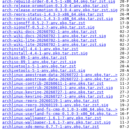
arch-rebuild-order-0.4.5-1-x86_64.pkg.tar.zst.sig
arch-release-promotion-0.3.0-4-any.pkg.tar.zst
arch-release-promotion-0.3.0-4-any.pkg.tar.zst.sig
arch-repro-status-1.4.3-3-x86_64.pkg.tar.zst
arch-repro-status-1.4.3-3-x86_64.pkg.tar.zst.sig
arch-signoff-0.5.2-7-any.pkg.tar.zst
arch-signoff-0.5.2-7-any.pkg.tar.zst.sig
arch-wiki-docs-20260702-1-any.pkg.tar.zst
arch-wiki-docs-20260702-1-any.pkg.tar.zst.sig
arch-wiki-lite-20260702-1-any.pkg.tar.zst
arch-wiki-lite-20260702-1-any.pkg.tar.zst.sig
archinstall-4.4-1-any.pkg.tar.zst
archinstall-4.4-1-any.pkg.tar.zst.sig
archiso-89-1-any.pkg.tar.zst
archiso-89-1-any.pkg.tar.zst.sig
archivetools-5-1-any.pkg.tar.zst
archivetools-5-1-any.pkg.tar.zst.sig
archlinux-appstream-data-20260722-1-any.pkg.tar..>
archlinux-appstream-data-20260722-1-any.pkg.tar..>
archlinux-contrib-20260611-1-any.pkg.tar.zst
archlinux-contrib-20260611-1-any.pkg.tar.zst.sig
archlinux-keyring-20260727-1-any.pkg.tar.zst
archlinux-keyring-20260727-1-any.pkg.tar.zst.sig
archlinux-repro-20260119-1-any.pkg.tar.zst
archlinux-repro-20260119-1-any.pkg.tar.zst.sig
archlinux-userland-fs-cmp-0.1.0-3-x86_64.pkg.ta..>
archlinux-userland-fs-cmp-0.1.0-3-x86_64.pkg.ta..>
archlinux-wallpaper-1.6.1-7-any.pkg.tar.zst
archlinux-wallpaper-1.6.1-7-any.pkg.tar.zst.sig
archlinux-xdg-menu-0.7.7-1-any.pkg.tar.zst