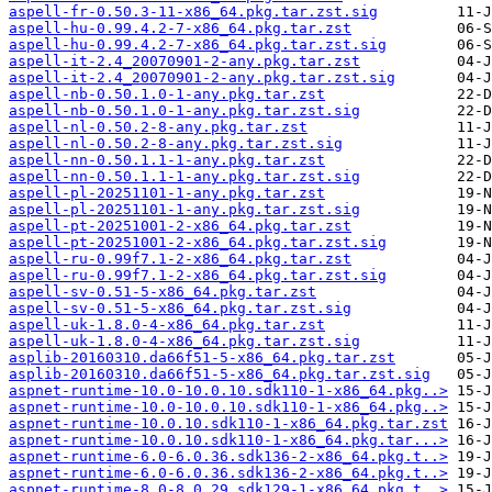
aspell-fr-0.50.3-11-x86_64.pkg.tar.zst.sig
aspell-hu-0.99.4.2-7-x86_64.pkg.tar.zst
aspell-hu-0.99.4.2-7-x86_64.pkg.tar.zst.sig
aspell-it-2.4_20070901-2-any.pkg.tar.zst
aspell-it-2.4_20070901-2-any.pkg.tar.zst.sig
aspell-nb-0.50.1.0-1-any.pkg.tar.zst
aspell-nb-0.50.1.0-1-any.pkg.tar.zst.sig
aspell-nl-0.50.2-8-any.pkg.tar.zst
aspell-nl-0.50.2-8-any.pkg.tar.zst.sig
aspell-nn-0.50.1.1-1-any.pkg.tar.zst
aspell-nn-0.50.1.1-1-any.pkg.tar.zst.sig
aspell-pl-20251101-1-any.pkg.tar.zst
aspell-pl-20251101-1-any.pkg.tar.zst.sig
aspell-pt-20251001-2-x86_64.pkg.tar.zst
aspell-pt-20251001-2-x86_64.pkg.tar.zst.sig
aspell-ru-0.99f7.1-2-x86_64.pkg.tar.zst
aspell-ru-0.99f7.1-2-x86_64.pkg.tar.zst.sig
aspell-sv-0.51-5-x86_64.pkg.tar.zst
aspell-sv-0.51-5-x86_64.pkg.tar.zst.sig
aspell-uk-1.8.0-4-x86_64.pkg.tar.zst
aspell-uk-1.8.0-4-x86_64.pkg.tar.zst.sig
asplib-20160310.da66f51-5-x86_64.pkg.tar.zst
asplib-20160310.da66f51-5-x86_64.pkg.tar.zst.sig
aspnet-runtime-10.0-10.0.10.sdk110-1-x86_64.pkg..>
aspnet-runtime-10.0-10.0.10.sdk110-1-x86_64.pkg..>
aspnet-runtime-10.0.10.sdk110-1-x86_64.pkg.tar.zst
aspnet-runtime-10.0.10.sdk110-1-x86_64.pkg.tar...>
aspnet-runtime-6.0-6.0.36.sdk136-2-x86_64.pkg.t..>
aspnet-runtime-6.0-6.0.36.sdk136-2-x86_64.pkg.t..>
aspnet-runtime-8.0-8.0.29.sdk129-1-x86_64.pkg.t..>