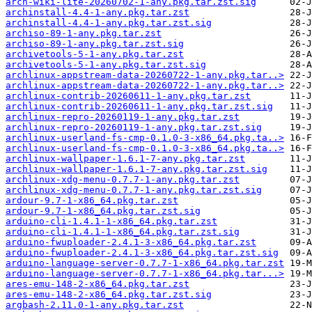
arch-wiki-lite-20260702-1-any.pkg.tar.zst.sig
archinstall-4.4-1-any.pkg.tar.zst
archinstall-4.4-1-any.pkg.tar.zst.sig
archiso-89-1-any.pkg.tar.zst
archiso-89-1-any.pkg.tar.zst.sig
archivetools-5-1-any.pkg.tar.zst
archivetools-5-1-any.pkg.tar.zst.sig
archlinux-appstream-data-20260722-1-any.pkg.tar..>
archlinux-appstream-data-20260722-1-any.pkg.tar..>
archlinux-contrib-20260611-1-any.pkg.tar.zst
archlinux-contrib-20260611-1-any.pkg.tar.zst.sig
archlinux-repro-20260119-1-any.pkg.tar.zst
archlinux-repro-20260119-1-any.pkg.tar.zst.sig
archlinux-userland-fs-cmp-0.1.0-3-x86_64.pkg.ta..>
archlinux-userland-fs-cmp-0.1.0-3-x86_64.pkg.ta..>
archlinux-wallpaper-1.6.1-7-any.pkg.tar.zst
archlinux-wallpaper-1.6.1-7-any.pkg.tar.zst.sig
archlinux-xdg-menu-0.7.7-1-any.pkg.tar.zst
archlinux-xdg-menu-0.7.7-1-any.pkg.tar.zst.sig
ardour-9.7-1-x86_64.pkg.tar.zst
ardour-9.7-1-x86_64.pkg.tar.zst.sig
arduino-cli-1.4.1-1-x86_64.pkg.tar.zst
arduino-cli-1.4.1-1-x86_64.pkg.tar.zst.sig
arduino-fwuploader-2.4.1-3-x86_64.pkg.tar.zst
arduino-fwuploader-2.4.1-3-x86_64.pkg.tar.zst.sig
arduino-language-server-0.7.7-1-x86_64.pkg.tar.zst
arduino-language-server-0.7.7-1-x86_64.pkg.tar...>
ares-emu-148-2-x86_64.pkg.tar.zst
ares-emu-148-2-x86_64.pkg.tar.zst.sig
argbash-2.11.0-1-any.pkg.tar.zst