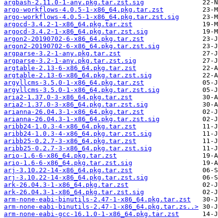
argbash-2.11.0-1-any.pkg.tar.zst.sig
argo-workflows-4.0.5-1-x86_64.pkg.tar.zst
argo-workflows-4.0.5-1-x86_64.pkg.tar.zst.sig
argocd-3.4.2-1-x86_64.pkg.tar.zst
argocd-3.4.2-1-x86_64.pkg.tar.zst.sig
argon2-20190702-6-x86_64.pkg.tar.zst
argon2-20190702-6-x86_64.pkg.tar.zst.sig
argparse-3.2-1-any.pkg.tar.zst
argparse-3.2-1-any.pkg.tar.zst.sig
argtable-2.13-6-x86_64.pkg.tar.zst
argtable-2.13-6-x86_64.pkg.tar.zst.sig
argyllcms-3.5.0-1-x86_64.pkg.tar.zst
argyllcms-3.5.0-1-x86_64.pkg.tar.zst.sig
aria2-1.37.0-3-x86_64.pkg.tar.zst
aria2-1.37.0-3-x86_64.pkg.tar.zst.sig
arianna-26.04.3-1-x86_64.pkg.tar.zst
arianna-26.04.3-1-x86_64.pkg.tar.zst.sig
aribb24-1.0.3-4-x86_64.pkg.tar.zst
aribb24-1.0.3-4-x86_64.pkg.tar.zst.sig
aribb25-0.2.7-3-x86_64.pkg.tar.zst
aribb25-0.2.7-3-x86_64.pkg.tar.zst.sig
ario-1.6-6-x86_64.pkg.tar.zst
ario-1.6-6-x86_64.pkg.tar.zst.sig
arj-3.10.22-14-x86_64.pkg.tar.zst
arj-3.10.22-14-x86_64.pkg.tar.zst.sig
ark-26.04.3-1-x86_64.pkg.tar.zst
ark-26.04.3-1-x86_64.pkg.tar.zst.sig
arm-none-eabi-binutils-2.47-1-x86_64.pkg.tar.zst
arm-none-eabi-binutils-2.47-1-x86_64.pkg.tar.zs..>
arm-none-eabi-gcc-16.1.0-1-x86_64.pkg.tar.zst