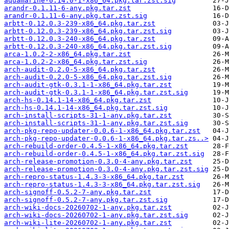
aquamarine-0.14.0-1-x86_64.pkg.tar.zst.sig
arandr-0.1.11-6-any.pkg.tar.zst
arandr-0.1.11-6-any.pkg.tar.zst.sig
arbtt-0.12.0.3-239-x86_64.pkg.tar.zst
arbtt-0.12.0.3-239-x86_64.pkg.tar.zst.sig
arbtt-0.12.0.3-240-x86_64.pkg.tar.zst
arbtt-0.12.0.3-240-x86_64.pkg.tar.zst.sig
arca-1.0.2-2-x86_64.pkg.tar.zst
arca-1.0.2-2-x86_64.pkg.tar.zst.sig
arch-audit-0.2.0-5-x86_64.pkg.tar.zst
arch-audit-0.2.0-5-x86_64.pkg.tar.zst.sig
arch-audit-gtk-0.3.1-1-x86_64.pkg.tar.zst
arch-audit-gtk-0.3.1-1-x86_64.pkg.tar.zst.sig
arch-hs-0.14.1-14-x86_64.pkg.tar.zst
arch-hs-0.14.1-14-x86_64.pkg.tar.zst.sig
arch-install-scripts-31-1-any.pkg.tar.zst
arch-install-scripts-31-1-any.pkg.tar.zst.sig
arch-pkg-repo-updater-0.0.6-1-x86_64.pkg.tar.zst
arch-pkg-repo-updater-0.0.6-1-x86_64.pkg.tar.zs..>
arch-rebuild-order-0.4.5-1-x86_64.pkg.tar.zst
arch-rebuild-order-0.4.5-1-x86_64.pkg.tar.zst.sig
arch-release-promotion-0.3.0-4-any.pkg.tar.zst
arch-release-promotion-0.3.0-4-any.pkg.tar.zst.sig
arch-repro-status-1.4.3-3-x86_64.pkg.tar.zst
arch-repro-status-1.4.3-3-x86_64.pkg.tar.zst.sig
arch-signoff-0.5.2-7-any.pkg.tar.zst
arch-signoff-0.5.2-7-any.pkg.tar.zst.sig
arch-wiki-docs-20260702-1-any.pkg.tar.zst
arch-wiki-docs-20260702-1-any.pkg.tar.zst.sig
arch-wiki-lite-20260702-1-any.pkg.tar.zst