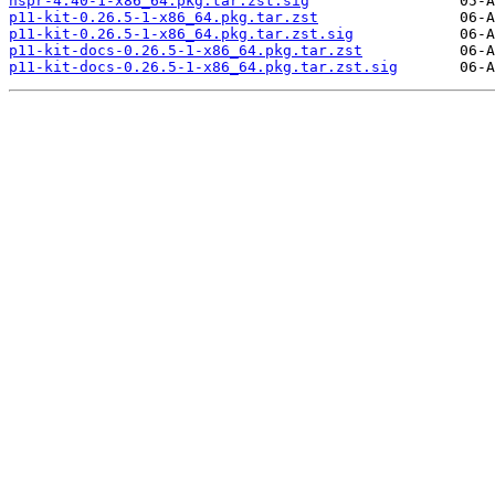
nspr-4.40-1-x86_64.pkg.tar.zst.sig
p11-kit-0.26.5-1-x86_64.pkg.tar.zst
p11-kit-0.26.5-1-x86_64.pkg.tar.zst.sig
p11-kit-docs-0.26.5-1-x86_64.pkg.tar.zst
p11-kit-docs-0.26.5-1-x86_64.pkg.tar.zst.sig